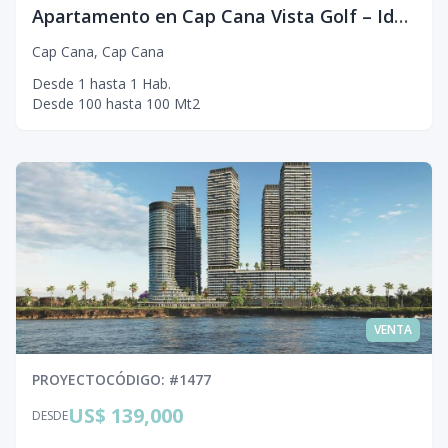
Apartamento en Cap Cana Vista Golf – Ideal Inversión con CONFOTUR
Cap Cana
,
Cap Cana
Desde
1
hasta
1
Hab.
Desde
100
hasta
100
Mt2
VENTA
PROYECTO
CÓDIGO
: #
1477
US$ 139,000
DESDE