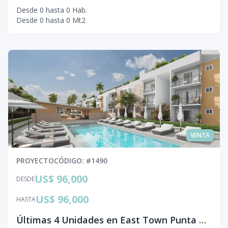
Desde
0
hasta
0
Hab.
Desde
0
hasta
0
Mt2
VENTA
PROYECTO
CÓDIGO
: #
1490
US$ 96,000
DESDE
US$ 96,000
HASTA
Últimas 4 Unidades en East Town Punta Cana