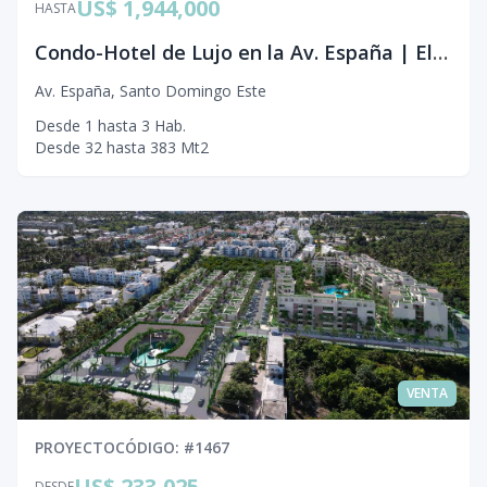
US$ 1,944,000
HASTA
Condo-Hotel de Lujo en la Av. España | El Nuevo Skyline del Caribe
Av. España
,
Santo Domingo Este
Desde
1
hasta
3
Hab.
Desde
32
hasta
383
Mt2
VENTA
PROYECTO
CÓDIGO
: #
1467
US$ 233,025
DESDE