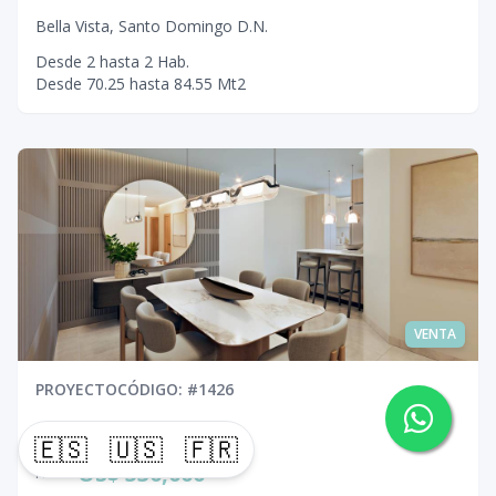
Bella Vista
,
Santo Domingo D.N.
Desde
2
hasta
2
Hab.
Desde
70.25
hasta
84.55
Mt2
VENTA
PROYECTO
CÓDIGO
: #
1426
US$ 254,000
DESDE
🇪🇸
🇺🇸
🇫🇷
US$ 530,000
HASTA