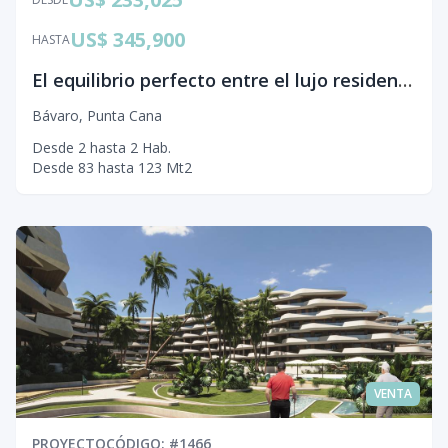
US$ 345,900
HASTA
El equilibrio perfecto entre el lujo residencial y el espíritu del Caribe
Bávaro
,
Punta Cana
Desde
2
hasta
2
Hab.
Desde
83
hasta
123
Mt2
VENTA
PROYECTO
CÓDIGO
: #
1466