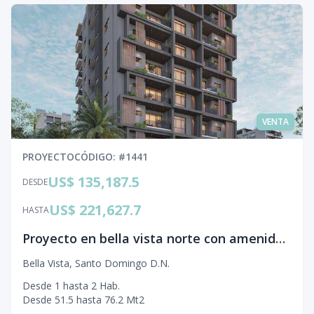
VENTA
PROYECTO
CÓDIGO
: #
1441
US$ 135,187.5
DESDE
US$ 221,627.7
HASTA
Proyecto en bella vista norte con amenidades modernas
Bella Vista
,
Santo Domingo D.N.
Desde
1
hasta
2
Hab.
Desde
51.5
hasta
76.2
Mt2