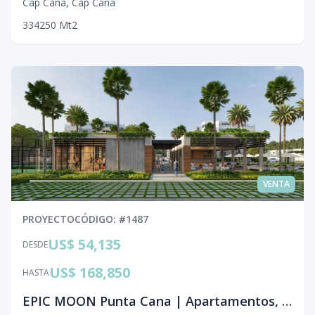
Cap Cana
,
Cap Cana
3
3
4
250
Mt2
VENTA
PROYECTO
CÓDIGO
: #
1487
US$ 54,135
DESDE
US$ 168,850
HASTA
EPIC MOON Punta Cana | Apartamentos, Penthouses y Villas desde 42 m²