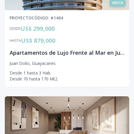
VENTA
PROYECTO
CÓDIGO
: #
1464
US$ 299,000
DESDE
US$ 879,000
HASTA
Apartamentos de Lujo Frente al Mar en Juan Dolio
Juan Dolio
,
Guayacanes
Desde
1
hasta
3
Hab.
Desde
70
hasta
170
Mt2