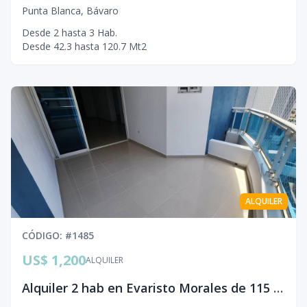
Punta Blanca
,
Bávaro
Desde
2
hasta
3
Hab.
Desde
42.3
hasta
120.7
Mt2
ALQUILER
CÓDIGO
: #
1485
US$ 1,200
ALQUILER
Alquiler 2 hab en Evaristo Morales de 115 m² + rooftop con amenidades + 2 parqueos paralelos