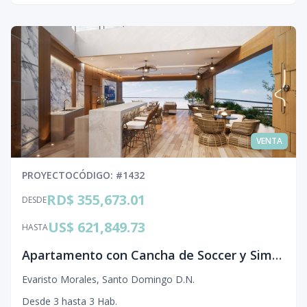
VENTA
PROYECTO
CÓDIGO
: #
1432
RD$ 355,673.01
DESDE
US$ 621,849.73
HASTA
Apartamento con Cancha de Soccer y Simulador de Golf en Evaristo Morales
Evaristo Morales
,
Santo Domingo D.N.
Desde
3
hasta
3
Hab.