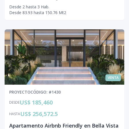
Desde
2
hasta
3
Hab.
Desde
83.93
hasta
150.76
Mt2
VENTA
PROYECTO
CÓDIGO
: #
1430
US$ 185,460
DESDE
US$ 256,572.5
HASTA
Apartamento Airbnb Friendly en Bella Vista