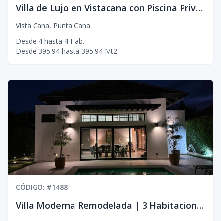
Villa de Lujo en Vistacana con Piscina Privada y 4 Habitaciones
Vista Cana
,
Punta Cana
Desde
4
hasta
4
Hab.
Desde
395.94
hasta
395.94
Mt2
CÓDIGO
: #
1488
Villa Moderna Remodelada | 3 Habitaciones | 2,000 m² de Jardín Exclusivo