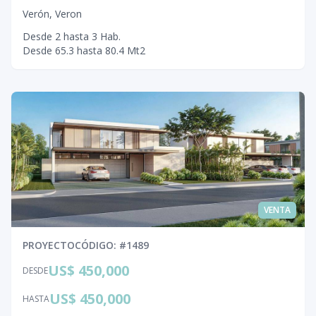
Verón
,
Veron
Desde
2
hasta
3
Hab.
Desde
65.3
hasta
80.4
Mt2
VENTA
PROYECTO
CÓDIGO
: #
1489
US$ 450,000
DESDE
US$ 450,000
HASTA