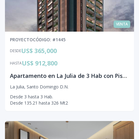
VENTA
PROYECTO
CÓDIGO
: #
1445
US$ 365,000
DESDE
US$ 912,800
HASTA
Apartamento en La Julia de 3 Hab con Piscina Vista al Mar y Golf
La Julia
,
Santo Domingo D.N.
Desde
3
hasta
3
Hab.
Desde
135.21
hasta
326
Mt2