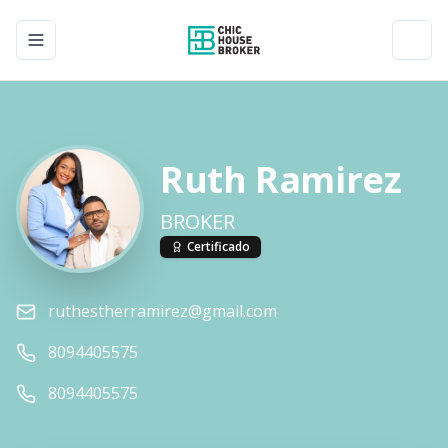
Toggle navigation menu
Toggl
Ruth Ramirez
BROKER
Certificado
ruthestherramirez@gmail.com
8094405575
8094405575