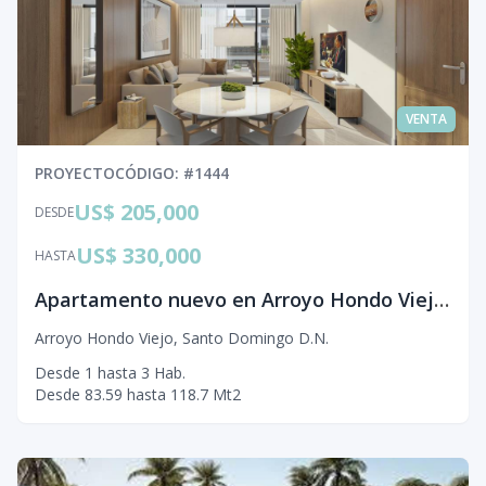
VENTA
PROYECTO
CÓDIGO
: #
1444
US$ 205,000
DESDE
US$ 330,000
HASTA
Apartamento nuevo en Arroyo Hondo Viejo con Parque Privado y Piscina
Arroyo Hondo Viejo
,
Santo Domingo D.N.
Desde
1
hasta
3
Hab.
Desde
83.59
hasta
118.7
Mt2