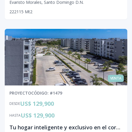
Evaristo Morales
,
Santo Domingo D.N.
2
2
2
115
Mt2
VENTA
PROYECTO
CÓDIGO
: #
1479
US$ 129,900
DESDE
US$ 129,900
HASTA
Tu hogar inteligente y exclusivo en el corazón de Punta Cana.