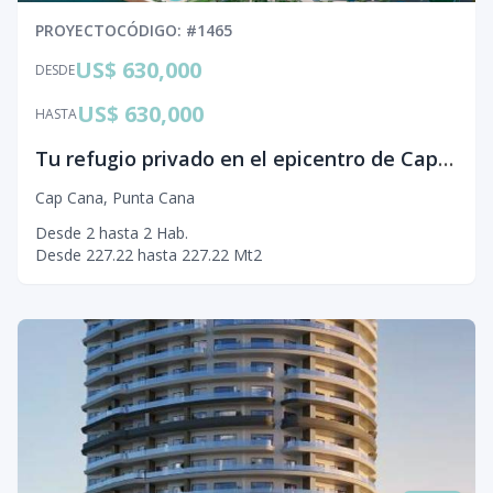
PROYECTO
CÓDIGO
: #
1465
US$ 630,000
DESDE
US$ 630,000
HASTA
Tu refugio privado en el epicentro de Cap Cana
Cap Cana
,
Punta Cana
Desde
2
hasta
2
Hab.
Desde
227.22
hasta
227.22
Mt2