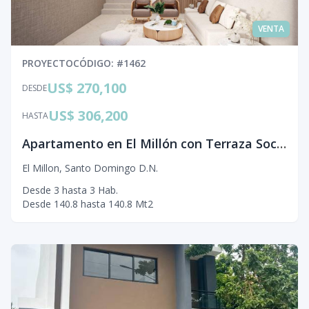
VENTA
PROYECTO
CÓDIGO
: #
1462
US$ 270,100
DESDE
US$ 306,200
HASTA
Apartamento en El Millón con Terraza Social y Gimnasio
El Millon
,
Santo Domingo D.N.
Desde
3
hasta
3
Hab.
Desde
140.8
hasta
140.8
Mt2