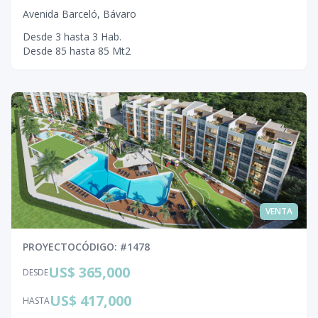
Avenida Barceló
,
Bávaro
Desde
3
hasta
3
Hab.
Desde
85
hasta
85
Mt2
VENTA
PROYECTO
CÓDIGO
: #
1478
US$ 365,000
DESDE
US$ 417,000
HASTA