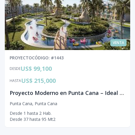
VENTA
PROYECTO
CÓDIGO
: #
1443
US$ 99,100
DESDE
US$ 215,000
HASTA
Proyecto Moderno en Punta Cana – Ideal para Inversión con Marriott
Punta Cana
,
Punta Cana
Desde
1
hasta
2
Hab.
Desde
37
hasta
95
Mt2