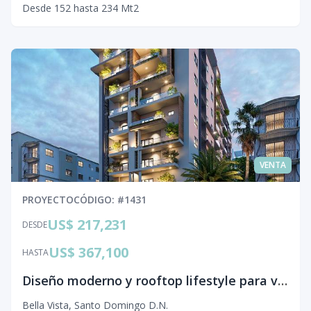
Desde
152
hasta
234
Mt2
VENTA
PROYECTO
CÓDIGO
: #
1431
US$ 217,231
DESDE
US$ 367,100
HASTA
Diseño moderno y rooftop lifestyle para vivir la ciudad diferente
Bella Vista
,
Santo Domingo D.N.