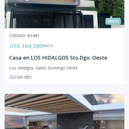
VENTA
CÓDIGO
: #
1461
US$ 164,500
VENTA
Casa en LOS HIDALGOS Sto.Dgo. Oeste
Los Hidalgos
,
Santo Domingo Oeste
3
2
2
160
Mt2