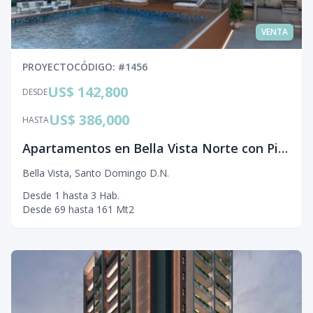
VENTA
PROYECTO
CÓDIGO
: #
1456
US$ 142,800
DESDE
US$ 386,000
HASTA
Apartamentos en Bella Vista Norte con Piscina Infinity y Amenidades
Bella Vista
,
Santo Domingo D.N.
Desde
1
hasta
3
Hab.
Desde
69
hasta
161
Mt2