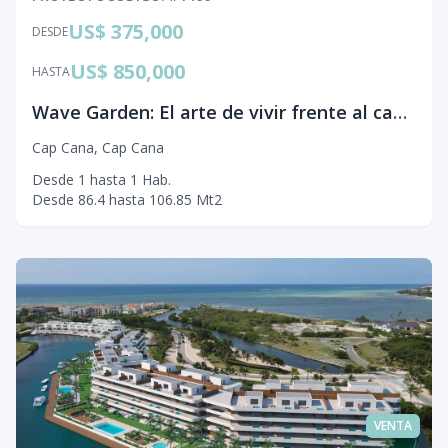
US$ 375,000
DESDE
US$ 850,000
HASTA
Wave Garden: El arte de vivir frente al campo de golf en Cap Cana
Cap Cana
,
Cap Cana
Desde
1
hasta
1
Hab.
Desde
86.4
hasta
106.85
Mt2
VENTA