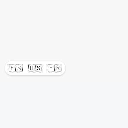
🇪🇸
🇺🇸
🇫🇷