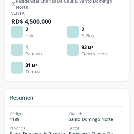
Residencial Charles De Gaulle
,
Santo Domingo
Norte
VENTA
RD$ 4,500,000
2
2
Hab.
Baños
1
93
M²
Parqueo
Construcción
31
M²
Terraza
Resumen
Código
:
Ciudad
:
1189
Santo Domingo Norte
Provincia
:
Sector
:
Santo Domingo de Guzmán
Residencial Charles De