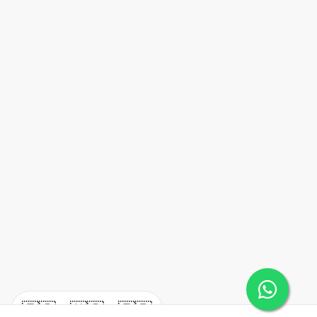
🇪🇸
🇺🇸
🇫🇷