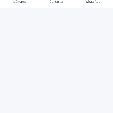
Llámame
Contactar
WhatsApp
Somos Asesores Inmobiliarios con mas de 18 años de
experiencia, dispuestos a ofrecer la mejor atención y
asesoramiento en la gestión, promoción y venta de
proyectos y propiedades inmobiliarias.
Contáctanos
8094405575
chickhousebroker@gmail.com