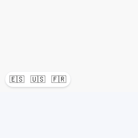
🇪🇸
🇺🇸
🇫🇷