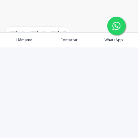
🇪🇸
🇺🇸
🇫🇷
Llámame
Contactar
WhatsApp
Somos Asesores Inmobiliarios con mas de 18 años de
experiencia, dispuestos a ofrecer la mejor atención y
asesoramiento en la gestión, promoción y venta de
proyectos y propiedades inmobiliarias.