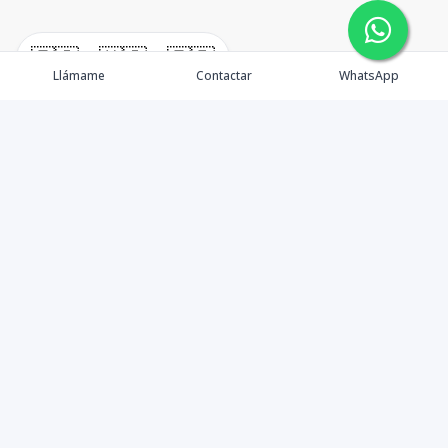
🇪🇸
🇺🇸
🇫🇷
Llámame
Contactar
WhatsApp
Somos Asesores Inmobiliarios con mas de 18 años de
experiencia, dispuestos a ofrecer la mejor atención y
asesoramiento en la gestión, promoción y venta de
proyectos y propiedades inmobiliarias.
Contáctanos