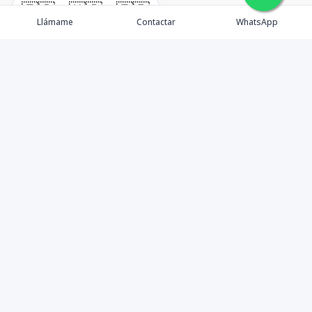
🇪🇸
🇺🇸
🇫🇷
Llámame
Contactar
WhatsApp
Somos Asesores Inmobiliarios con mas de 18 años de
experiencia, dispuestos a ofrecer la mejor atención y
asesoramiento en la gestión, promoción y venta de
proyectos y propiedades inmobiliarias.
Contáctanos
8094405575