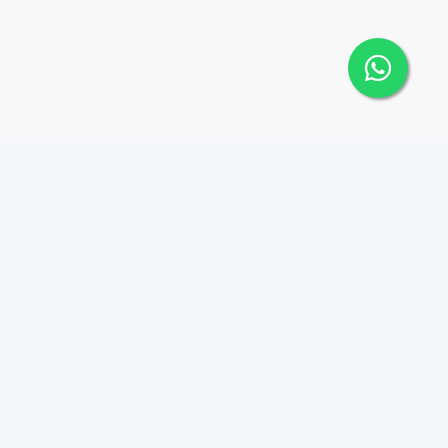
Contáctanos
Menu
8094405575
Propiedades
Agentes
chickhousebroker@gmail.
com
Nosotros