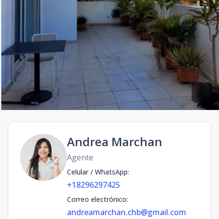
Andrea Marchan
Agente
Celular / WhatsApp
:
+18296297425
Correo electrónico
:
andreamarchan.chb@gmail.com