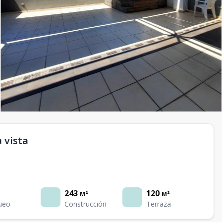
 vista
243
120
M²
M²
ueo
Construcción
Terraza