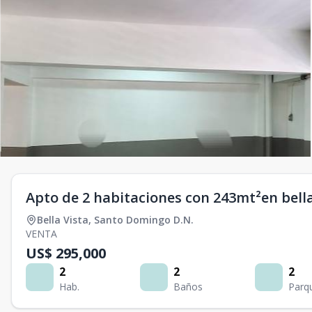
Apto de 2 habitaciones con 243mt²en bella
Bella Vista
,
Santo Domingo D.N.
VENTA
US$ 295,000
2
2
2
Hab.
Baños
Parq