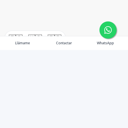
🇪🇸
🇺🇸
🇫🇷
Llámame
Contactar
WhatsApp
Somos Asesores Inmobiliarios con mas de 18 años de
experiencia, dispuestos a ofrecer la mejor atención y
asesoramiento en la gestión, promoción y venta de
proyectos y propiedades inmobiliarias.