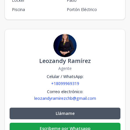
Locker
Patio
Piscina
Portón Eléctrico
Leozandy Ramírez
Agente
Celular / WhatsApp
:
+18099969319
Correo electrónico
:
leozandyramirezchb@gmail.com
Llámame
Escribeme por Whatsapp