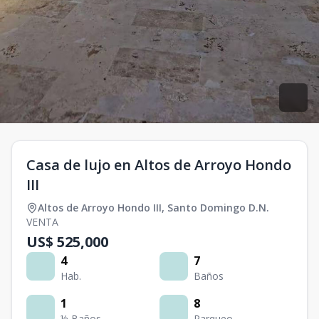
Casa de lujo en Altos de Arroyo Hondo
III
Altos de Arroyo Hondo III
,
Santo Domingo D.N.
VENTA
US$ 525,000
4
7
Hab.
Baños
1
8
½ Baños
Parqueo