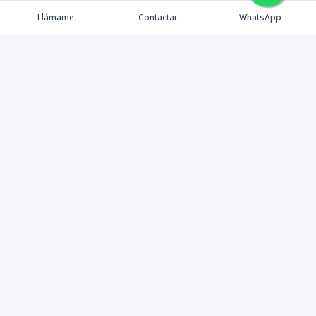
🇪🇸
🇺🇸
🇫🇷
Llámame
Contactar
WhatsApp
Somos Asesores Inmobiliarios con mas de 18 años de
experiencia, dispuestos a ofrecer la mejor atención y
asesoramiento en la gestión, promoción y venta de
proyectos y propiedades inmobiliarias.
Contáctanos
8094405575