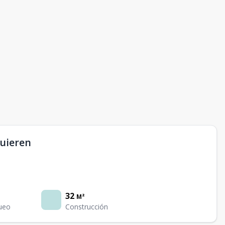
uieren
32
M²
ueo
Construcción