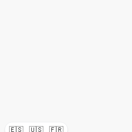
🇪🇸
🇺🇸
🇫🇷