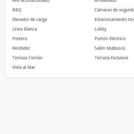
Aire acondicionado
Amueblado
BBQ
Cámaras de segurid
Elevador de carga
Estacionamiento te
Línea Blanca
Lobby
Portero
Portón Eléctrico
Recibidor
Salón Multiusos
Terraza Común
Terraza Exclusiva
Vista al Mar