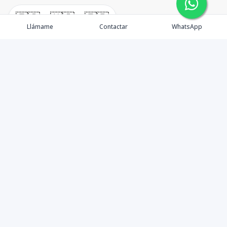
🇪🇸
🇺🇸
🇫🇷
Llámame
Contactar
WhatsApp
Somos Asesores Inmobiliarios con mas de 18 años de
experiencia, dispuestos a ofrecer la mejor atención y
asesoramiento en la gestión, promoción y venta de
proyectos y propiedades inmobiliarias.
Contáctanos
8094405575