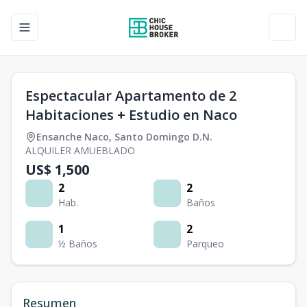
Toggle navigation menu
Toggl
Espectacular Apartamento de 2
Habitaciones + Estudio en Naco
Ensanche Naco
,
Santo Domingo D.N.
ALQUILER AMUEBLADO
US$ 1,500
2
2
Hab.
Baños
1
2
½ Baños
Parqueo
Resumen