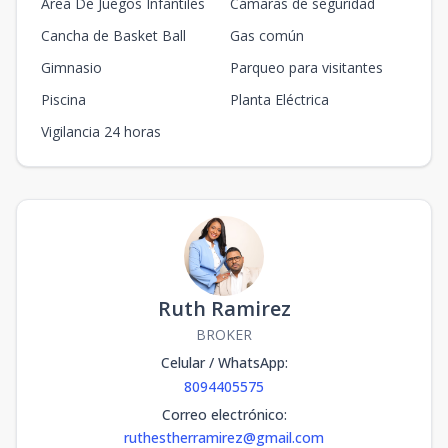
Area De Juegos Infantiles
Cámaras de seguridad
Cancha de Basket Ball
Gas común
Gimnasio
Parqueo para visitantes
Piscina
Planta Eléctrica
Vigilancia 24 horas
Ruth Ramirez
BROKER
Celular / WhatsApp
:
8094405575
Correo electrónico
:
ruthestherramirez@gmail.com