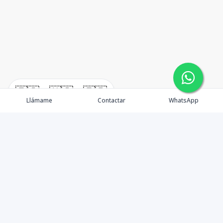
🇪🇸
🇺🇸
🇫🇷
Llámame
Contactar
WhatsApp
Somos Asesores Inmobiliarios con mas de 18 años de
experiencia, dispuestos a ofrecer la mejor atención y