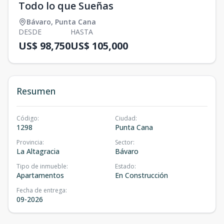
Todo lo que Sueñas
Bávaro
,
Punta Cana
DESDE
HASTA
US$ 98,750
US$ 105,000
Resumen
Código
:
Ciudad
:
1298
Punta Cana
Provincia
:
Sector
:
La Altagracia
Bávaro
Tipo de inmueble
:
Estado
:
Apartamentos
En Construcción
Fecha de entrega
:
09-2026