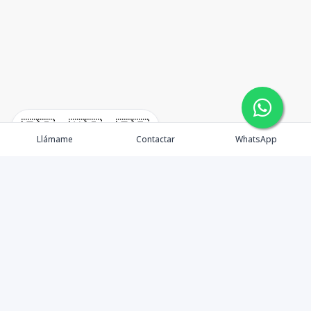
🇪🇸
🇺🇸
🇫🇷
Llámame
Contactar
WhatsApp
Somos Asesores Inmobiliarios con mas de 18 años de
experiencia, dispuestos a ofrecer la mejor atención y