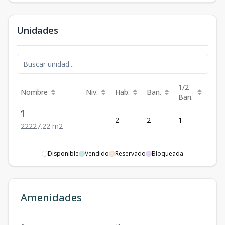
Unidades
1/2
Nombre
Niv.
Hab.
Ban.
m²
Ban.
1
-
2
2
1
227.
2
2
227.22
m2
Disponible
Vendido
Reservado
Bloqueada
Amenidades