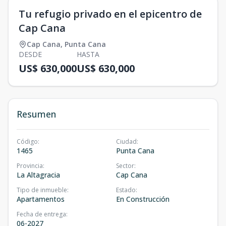
Tu refugio privado en el epicentro de
Cap Cana
Cap Cana
,
Punta Cana
DESDE
HASTA
US$ 630,000
US$ 630,000
Resumen
Código
:
Ciudad
:
1465
Punta Cana
Provincia
:
Sector
:
La Altagracia
Cap Cana
Tipo de inmueble
:
Estado
:
Apartamentos
En Construcción
Fecha de entrega
:
06-2027